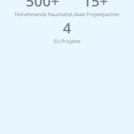
500
+
15
+
Teilnehmende Haushalte
Lokale Projektpartner
4
EU-Projekte
Die ShiftUp-Plattform als Enabler.
Für jede
Partner mit
Bündelungsaktion stellt
entsprechender
ShiftUp eine
dedizierte
Erfahrung können die
Kampagnen­webseite
Plattform als Software-
bereit. Sie dient als
Lösung
einsetzen, um
zentraler Ort für
eigene Aktionen selbst­