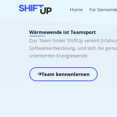
Zum
Home
Für Gemeind
Inhalt
springen
Wärme­wende ist Team­sport
Das Team hinter ShiftUp vereint Erfahr
Software­­entwicklung, und teilt die gem
orientierten Energiewende.
Team kennenlernen