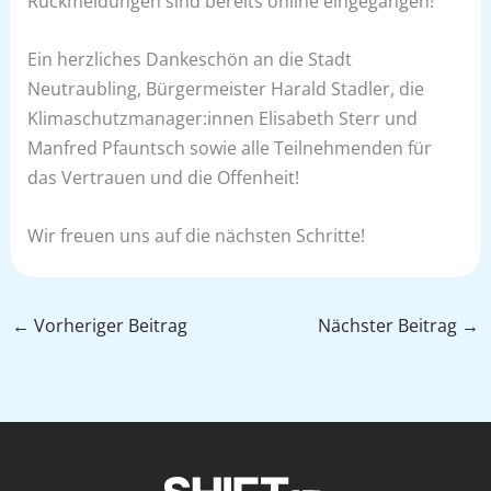
Rückmeldungen sind bereits online eingegangen!
Ein herzliches Dankeschön an die Stadt
Neutraubling, Bürgermeister Harald Stadler, die
Klimaschutzmanager:innen Elisabeth Sterr und
Manfred Pfauntsch sowie alle Teilnehmenden für
das Vertrauen und die Offenheit!
Wir freuen uns auf die nächsten Schritte!
←
Vorheriger Beitrag
Nächster Beitrag
→