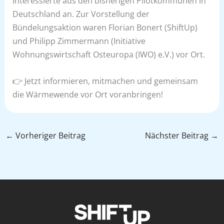
Interessierte aus den bisherigen Pilotkommunen in
Deutschland an. Zur Vorstellung der
Bündelungsaktion waren Florian Bonert (ShiftUp)
und Philipp Zimmermann (Initiative
Wohnungswirtschaft Osteuropa (IWO) e.V.) vor Ort.
👉 Jetzt informieren, mitmachen und gemeinsam
die Wärmewende vor Ort voranbringen!
←
Vorheriger Beitrag
Nächster Beitrag
→