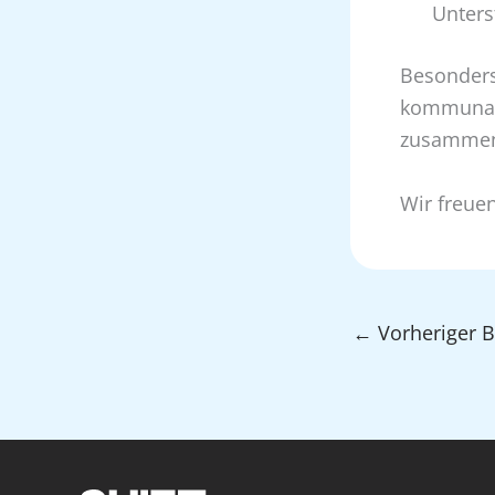
Unters
Besonders
kommunale
zusamme
Wir freue
←
Vorheriger B