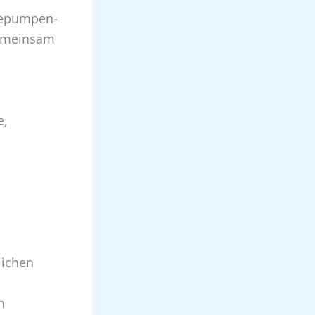
rmepumpen-
gemeinsam
e,
lichen
n