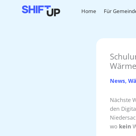
Zum
Home
Für Gemeind
Inhalt
springen
Schulu
Wärme
News
,
Wä
Nächste W
den Digit
Niedersac
wo
kein
W