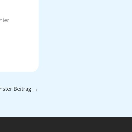
hier
hster Beitrag
→