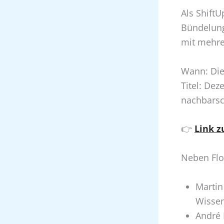
Als Shift
Bündelung
mit mehr
Wann: Dien
Titel: De
nachbarsc
👉
Link z
Neben Flo
Martin
Wissen
André 